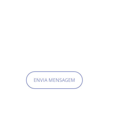
GET IN TOUCH
teresagabrielmusic@gmail.com
ENVIA MENSAGEM