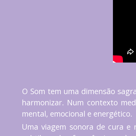
O Som tem uma dimensão sagrada 
harmonizar. Num contexto medita
mental, emocional e energético.
Uma viagem sonora de cura e r