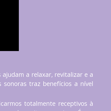
judam a relaxar, revitalizar e a
 sonoras traz benefícios a nível
carmos totalmente receptivos à